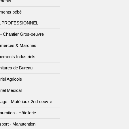
ments
ments bébé
L PROFESSIONNEL
- Chantier Gros-oeuvre
merces & Marchés
pements Industriels
nitures de Bureau
iel Agricole
riel Médical
llage - Matériaux 2nd-oeuvre
uration - Hôtellerie
sport - Manutention