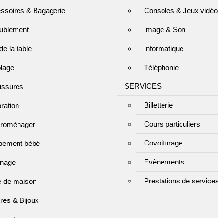
ssoires & Bagagerie
Consoles & Jeux vidéo
ublement
Image & Son
de la table
Informatique
olage
Téléphonie
SERVICES
ssures
Billetterie
ration
Cours particuliers
troménager
Covoiturage
pement bébé
Evènements
inage
Prestations de service
e de maison
res & Bijoux