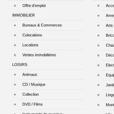
Offre d'emploi
Acce
IMMOBILIER
Ame
Bureaux & Commerces
Arts 
Colocations
Bric
Locations
Chau
Ventes immobilières
Déco
LOISIRS
Elec
Animaux
Equi
CD / Musique
Jard
Collection
Ling
DVD / Films
Mont