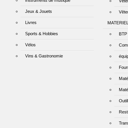
Instruments de musique
Vête
Jeux & Jouets
Vête
Livres
MATERIE
Sports & Hobbies
BTP 
Vélos
Com
Vins & Gastronomie
équi
Four
Matér
Maté
Outi
Resta
Tran